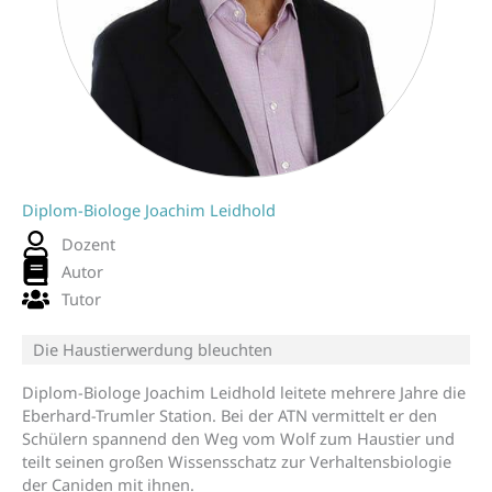
Diplom-Biologe Joachim Leidhold
Dozent
Autor
Tutor
Die Haustierwerdung bleuchten
Diplom-Biologe Joachim Leidhold leitete mehrere Jahre die
Eberhard-Trumler Station. Bei der ATN vermittelt er den
Schülern spannend den Weg vom Wolf zum Haustier und
teilt seinen großen Wissensschatz zur Verhaltensbiologie
der Caniden mit ihnen.