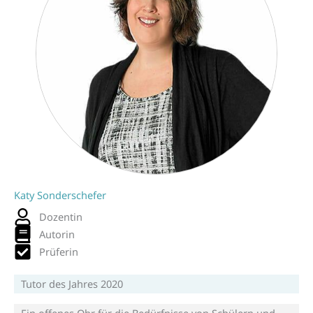
Katy Sonderschefer
Dozentin
Autorin
Prüferin
Tutor des Jahres 2020