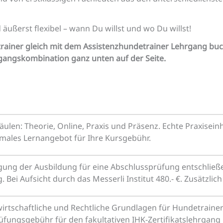
d äußerst flexibel – wann Du willst und wo Du willst!
trainer gleich mit dem Assistenzhundetrainer Lehrgang bu
hrgangskombination ganz unten auf der Seite.
äulen: Theorie, Online, Praxis und Präsenz. Echte Praxise
males Lernangebot für Ihre Kursgebühr.
gung der Ausbildung für eine Abschlussprüfung entschließen
Bei Aufsicht durch das Messerli Institut 480.- €. Zusätzlich 
rtschaftliche und Rechtliche Grundlagen für Hundetrainer/i
üfungsgebühr für den fakultativen IHK-Zertifikatslehrgang