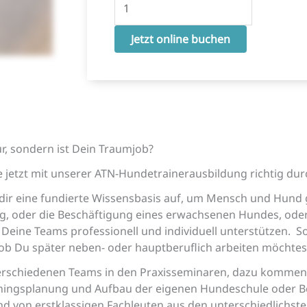
Jetzt online buchen
r, sondern ist Dein Traumjob?
jetzt mit unserer ATN-Hundetrainerausbildung richtig dur
ir eine fundierte Wissensbasis auf, um Mensch und Hund g
ing, oder die Beschäftigung eines erwachsenen Hundes, ode
eine Teams professionell und individuell unterstützen. So 
 ob Du später neben- oder hauptberuflich arbeiten möchtes
 verschiedenen Teams in den Praxisseminaren, dazu kommen 
ngsplanung und Aufbau der eigenen Hundeschule oder Bera
 von erstklassigen Fachleuten aus den unterschiedlichsten 