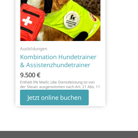
Die
Optionen
können
auf
der
Produktseite
gewählt
Ausbildungen
werden
Kombination Hundetrainer
& Assistenzhundetrainer
9.500
€
Enthält 0% MwSt. (die Dienstleistung ist von
der Steuer ausgenommen nach Art. 21 Abs. 11
MWSTG)
Jetzt online buchen