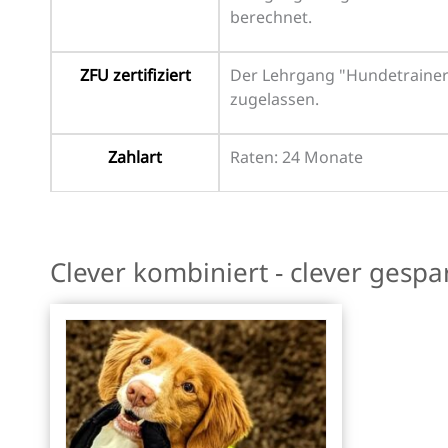
berechnet.
ZFU zertifiziert
Der Lehrgang "Hundetrainer A
zugelassen.
Zahlart
Raten: 24 Monate
Clever kombiniert - clever gespa
Dieses
Produkt
weist
mehrere
Varianten
auf.