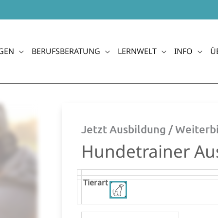
GEN
BERUFSBERATUNG
LERNWELT
INFO
Ü
Jetzt Ausbildung / Weiter
Hundetrainer Au
Hundetrainer
Tierart
Ausbildung
Menge