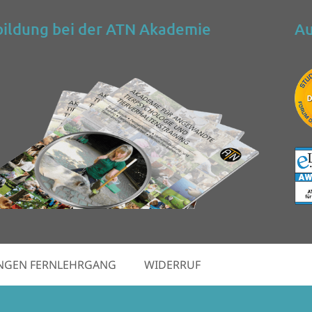
ildung bei der ATN Akademie
Au
NGEN FERNLEHRGANG
WIDERRUF