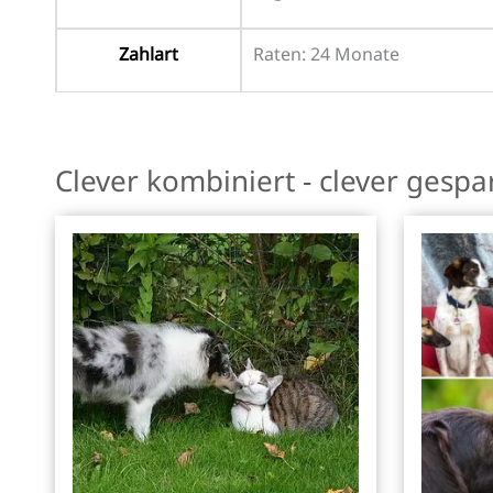
Zahlart
Raten: 24 Monate
Clever kombiniert - clever gespa
Dieses
Produkt
weist
mehrere
Varianten
auf.
Die
Optionen
können
auf
der