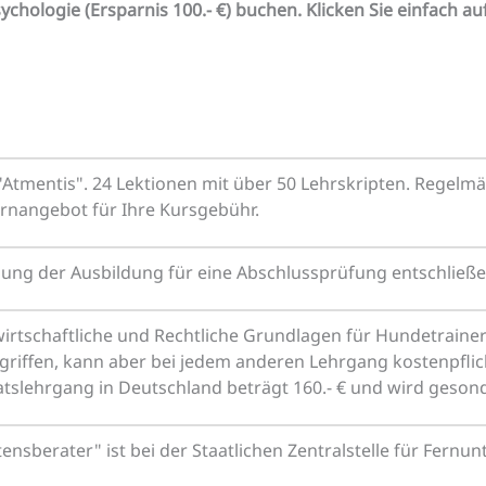
sychologie (Ersparnis 100.- €) buchen. Klicken Sie einfach 
"Atmentis". 24 Lektionen mit über 50 Lehrskripten. Regelm
rnangebot für Ihre Kursgebühr.
gung der Ausbildung für eine Abschlussprüfung entschließen, 
rtschaftliche und Rechtliche Grundlagen für Hundetrainer/i
riffen, kann aber bei jedem anderen Lehrgang kostenpfli
katslehrgang in Deutschland beträgt 160.- € und wird geson
nsberater" ist bei der Staatlichen Zentralstelle für Fernu