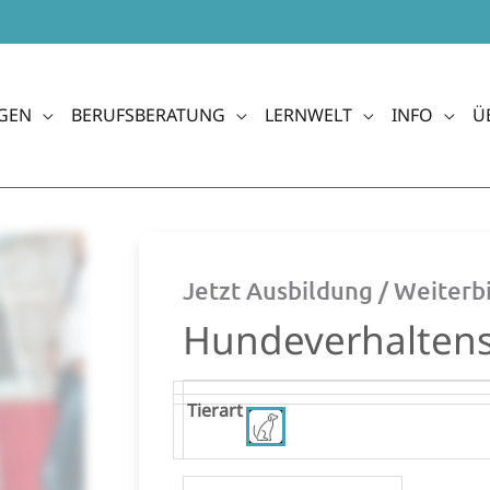
GEN
BERUFSBERATUNG
LERNWELT
INFO
Ü
Jetzt Ausbildung / Weiter
Hundeverhaltens
Hundeverhaltensberater
Tierart
Ausbildung
Menge