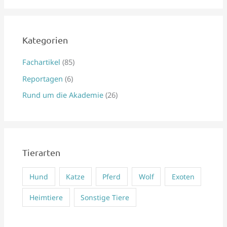
c
h
e
Kategorien
n
Fachartikel
(85)
n
Reportagen
(6)
a
Rund um die Akademie
(26)
c
h
:
Tierarten
Hund
Katze
Pferd
Wolf
Exoten
Heimtiere
Sonstige Tiere