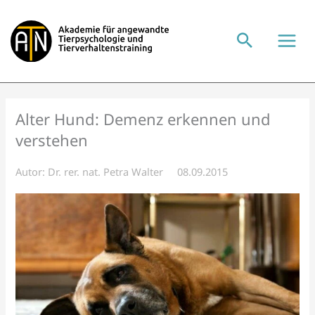
Zum
Inhalt
springen
Alter Hund: Demenz erkennen und
verstehen
Autor:
Dr. rer. nat. Petra Walter
08.09.2015