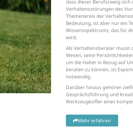
dass dieser Berufszweig sich 
Verhaltensstörungen des Hund
Themenkreis der Verhaltensst
Bedeutung, ist aber nur ein T
Wissensspektrums, das für di
wird.
Als Verhaltensberater musst d
Wesen, seine Persönlichkeite
um die Halter in Bezug auf 
beraten zu können, ist Expert
notwendig.
Darüber hinaus gehören zielf
Gesprächsführung und Kreativ
Werkzeugkoffer eines kompet
Mehr erfahren