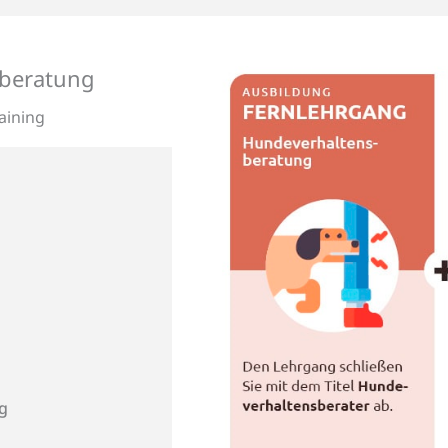
sberatung
aining
g