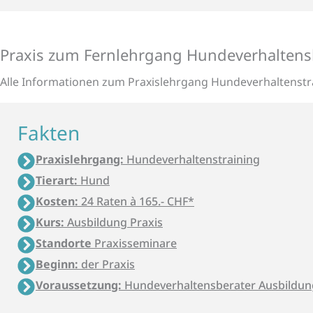
Praxis zum Fernlehrgang Hundeverhalten
Alle Informa­tionen zum Praxis­lehrgang Hunde­verhaltens­tr
Fakten
Praxislehrgang:
Hundeverhaltenstraining
Tierart:
Hund
Kosten:
24 Raten à 165.- CHF*
Kurs:
Ausbildung Praxis
Standorte
Praxisseminare
Beginn:
der Praxis
Voraussetzung:
Hundeverhaltensberater Ausbildun