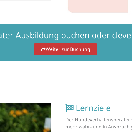
ater Ausbildung buchen oder clev
Weiter zur Buchung
Lernziele
Der Hundeverhaltensberater w
mehr wahr- und in Anspruch 