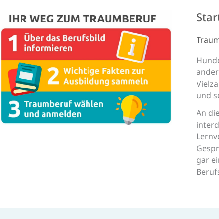
Star
Traum
Hunde
ander
Vielz
und s
An di
interd
Lernv
Gespr
gar e
Beruf