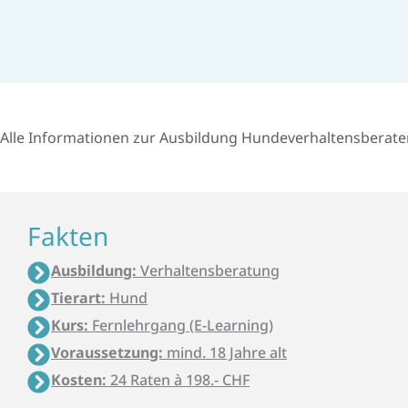
Alle Informa­tionen zur Aus­bildung Hunde­ver­haltens­berate
Fakten
Ausbildung:
Verhaltensberatung
Tierart:
Hund
Kurs:
Fernlehrgang (E-Learning)
Voraussetzung:
mind. 18 Jahre alt
Kosten:
24 Raten à 198.- CHF