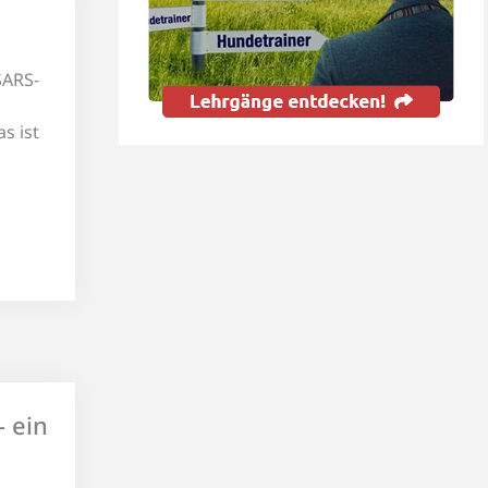
SARS-
s ist
 ein