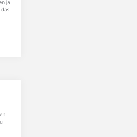
en ja
 das
hen
zu