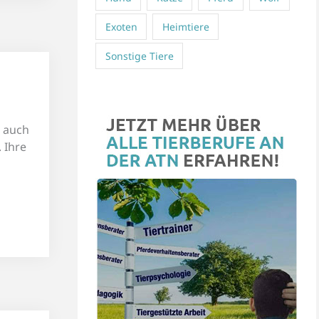
Exoten
Heimtiere
Sonstige Tiere
n auch
. Ihre