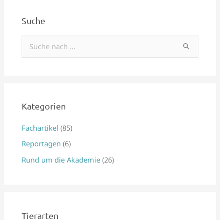
Suche
S
u
c
h
e
Kategorien
n
Fachartikel
(85)
n
Reportagen
(6)
a
Rund um die Akademie
(26)
c
h
:
Tierarten