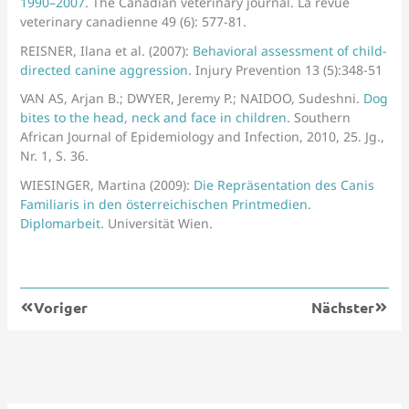
1990–2007
. The Canadian veterinary journal. La revue
veterinary canadienne 49 (6): 577-81.
REISNER, Ilana et al. (2007):
Behavioral assessment of child-
directed canine aggression
. Injury Prevention 13 (5):348-51
VAN AS, Arjan B.; DWYER, Jeremy P.; NAIDOO, Sudeshni.
Dog
bites to the head, neck and face in children
. Southern
African Journal of Epidemiology and Infection, 2010, 25. Jg.,
Nr. 1, S. 36.
WIESINGER, Martina (2009):
Die Repräsentation des Canis
Familiaris in den österreichischen Printmedien.
Diplomarbeit.
Universität Wien.
Zurück
Nächs
Voriger
Nächster