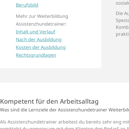
sozia
Berufsbild
Die Au
Mehr zur Weiterbildung
Spezi
Assistenzhundetrainer:
Kombi
Inhalt und Verlauf
prakt
Nach der Ausbildung
Kosten der Ausbildung
Rechtsgrundlagen
Kompetent für den Arbeits­alltag
Was sind die Lern­ziele der Assistenz­hunde­trainer Weiter­bi
Als Assistenzhundetrainer arbeitest du bereits sehr eng 
ermittelst du gemeinsam mit dem Klienten den Bedarf an A