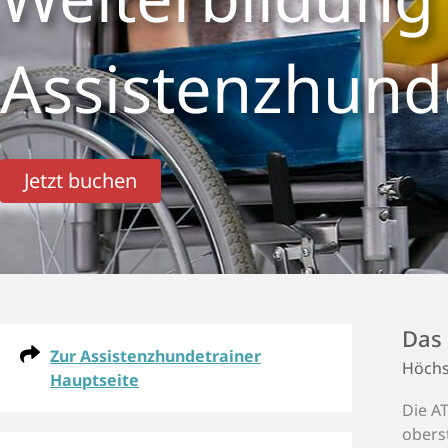
Assistenz­hunde
Jetzt buchen
Das 
Zur Assistenzhundetrainer
Höchs
Hauptseite
Die AT
obers