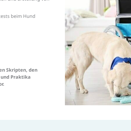
tests beim Hund
en Skripten, den
 und Praktika
r.