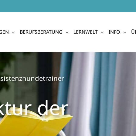
GEN
BERUFSBERATUNG
LERNWELT
INFO
Ü
ssistenzhundetrainer
ktur der