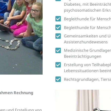
Diabetes, mit Beeinträc
psychosomatischen Erk
Begleithunde für Mensc
Begleithunde für Mensc
Gemeinsamkeiten und Unt
Assistenzhundewesens
Medizinische Grundlagen
Beeinträchtigungen
Erstellung von Teilhabe
Lebenssituationen beein
Rechtsgrundlagen, Tiers
ßnahmen Rechnung
hen und Erstellung von