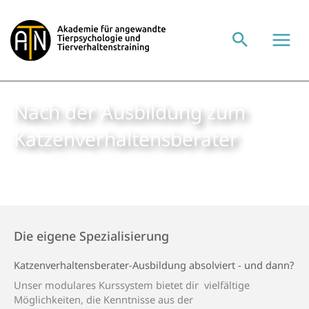
Zum
Inhalt
springen
Nach der Ausbildung zum
Katzen­­verhaltens­­berater
Die eigene Spezialisierung
Katzen­­verhaltensberater-Ausbildung absolviert - und dann?
Unser modulares Kurssystem bietet dir vielfältige
Möglichkeiten, die Kenntnisse aus der