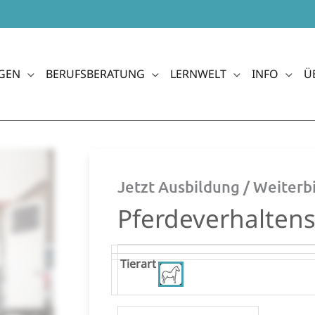
GEN
BERUFSBERATUNG
LERNWELT
INFO
Ü
Jetzt Ausbildung / Weiter
Pferdeverhaltens
Pferdeverhaltenstrainer
Tierart
Ausbildung
Menge