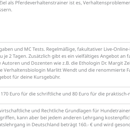
 Ziel als Pferdeverhaltenstrainer ist es, Verhaltensproblem
ssern.
aben und MC Tests. Regelmäßige, fakultativer Live-Online
u je 2 Tagen. Zusätzlich gibt es ein vielfältiges Angebot an
Autoren und Dozenten wie z.B. die Ethologin Dr. Margit Zei
 Verhaltensbiologin Marlitt Wendt und die renommierte Fach
ebot für deine Kursgebühr.
70 Euro für die schriftliche und 80 Euro für die praktisch
rtschaftliche und Rechtliche Grundlagen für Hundetrainer/i
riffen, kann aber bei jedem anderen Lehrgang kostenpfli
katslehrgang in Deutschland beträgt 160.- € und wird geson