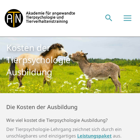
Zum
Inhalt
springen
Kosten der
Tier­psycho­logie
Aus­bildung
Die Kosten der Ausbildung
Wie viel kostet die Tier­psycho­logie Aus­bildung?
Der Tierpsychologie-Lehrgang zeichnet sich durch ein
unschlagbares und einzigartiges
Leistungspaket
aus.