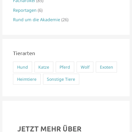
Fachartikel
(85)
n
Reportagen
(6)
a
Rund um die Akademie
(26)
c
h
:
Tierarten
Hund
Katze
Pferd
Wolf
Exoten
Heimtiere
Sonstige Tiere