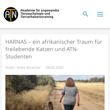
Zum
Inhalt
springen
HARNAS – ein afrikanischer Traum für
freilebende Katzen und ATN-
Studenten
Autor:
Imke Arracher
04.02.2020