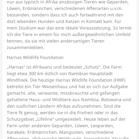
nur aus typisch in Afrika ansässigen Tieren wie Geparden,
Löwen, Erdmännchen, verschiedenen Affenarten u.v.m.
bestanden, sondern dass ich auch fortwährend mit den
dort lebenden Hunden und Katzen in Kontakt kam. Für
mein Studium war das eine ideale Voraussetzung. So lernte
ich die Tiere in einem für mich außergewöhnlichen Umfeld
kennen, da sie mit vielen andersartigen Tieren
zusammenlebten.
Harnas Wildlife Foundation
„Harnas“ ist Afrikaans und bedeutet „Schutz“. Die Farm
liegt etwa 300 km östlich von Namibias Hauptstadt
Windhoek. Die heutige Harnas Wildlife Foundation (HWF)
betreibt ein Tier-Waisenhaus und hat es sich zur Aufgabe
gemacht, alte, verwaiste, missbrauchte und gefangen
gehaltene Haus- und Wildtiere aus Namibia, Botswana und
den südlichen Ländern Afrikas aufzunehmen. Sind die
Tiere fit genug, werden sie in die Freiheit oder in das
Schutzgebiet „Lifeline“ umgesiedelt. Heute leben auf der
Farm unter anderem Geparden, Löwen, Leoparden,
Karakale, Erdmännchen, Mangusten, verschiedene
Affenarten, afrikanische Wildhunde, Springböcke, Strauße,