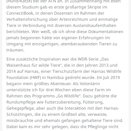
(Hund/Katze) bei der ATN an. In Zusammenhang mit eben
diesem Studium gab es erste großartige Skripte im
ConnectiBook, in denen Dozenten im Rahmen der
Verhaltensforschung über Artenreichtum und einmalige
Tiere in Verbindung mit diversen Auslandsaufenthalten
berichteten. Wer weiß, ob ich ohne diese Dokumentationen
jemals begonnen hätte von eigenen Erfahrungen im
Umgang mit einzigartigen, atemberaubenden Tieren zu
träumen.
Eine zusätzliche Inspiration war die WDR-Serie „Das
Waisenhaus für wilde Tiere“, die in den Jahren 2013 und
2014 auf Harnas, einer Tierschutzfarm der Harnas Wildlife
Foundation (HWF) in Namibia gedreht wurde. Im Juli 2019
begann mein größtes Abenteuer. Als Volontärin
unterstützte ich für drei Wochen eben diese Farm im
Rahmen des Programms „Go Wildlife“. Dazu gehörte die
Rundumpflege wie Futterzubereitung, Fütterung,
Gehegepflege, aber auch die Interaktion mit den Harnas-
Schützlingen, die zu einem Großteil alte, verwaiste,
missbrauchte und ehemals gefangen gehaltene Tiere sind.
Dabei kam es mir sehr gelegen, dass die Pfleglinge nicht