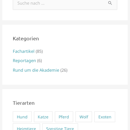
S
u
c
h
e
Kategorien
n
Fachartikel
(85)
n
Reportagen
(6)
a
Rund um die Akademie
(26)
c
h
:
Tierarten
Hund
Katze
Pferd
Wolf
Exoten
Heimtiere
Sonstige Tiere