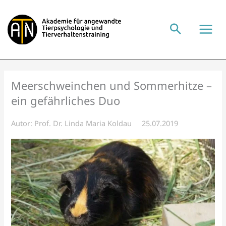
Zum
Inhalt
springen
Meerschweinchen und Sommerhitze –
ein gefährliches Duo
Autor:
Prof. Dr. Linda Maria Koldau
25.07.2019