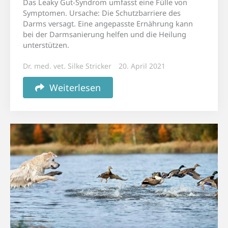
Das Leaky Gut-Syndrom umfasst eine Fülle von
Symptomen. Ursache: Die Schutzbarriere des
Darms versagt. Eine angepasste Ernährung kann
bei der Darmsanierung helfen und die Heilung
unterstützen.
Dr. med. vet. Silke Stricker
20. April 2021
Weiterlesen