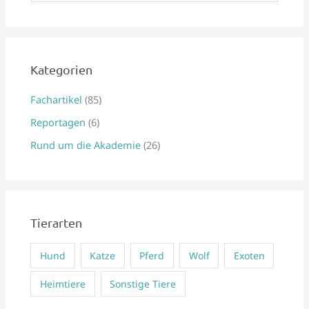
u
c
h
e
Kategorien
n
Fachartikel
(85)
n
Reportagen
(6)
a
Rund um die Akademie
(26)
c
h
:
Tierarten
Hund
Katze
Pferd
Wolf
Exoten
Heimtiere
Sonstige Tiere