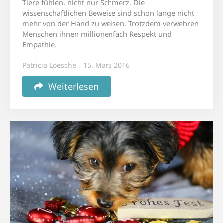
Tiere fühlen, nicht nur Schmerz. Die
wissenschaftlichen Beweise sind schon lange nicht
mehr von der Hand zu weisen. Trotzdem verwehren
Menschen ihnen millionenfach Respekt und
Empathie.
Patricia Loesche
15. März 2016
Weiterlesen