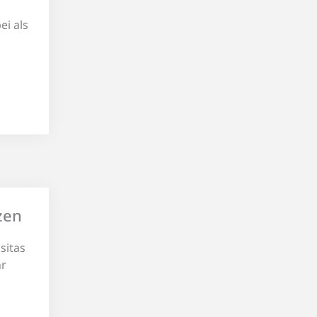
ei als
zen
sitas
hr