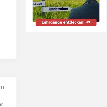
.
im
en