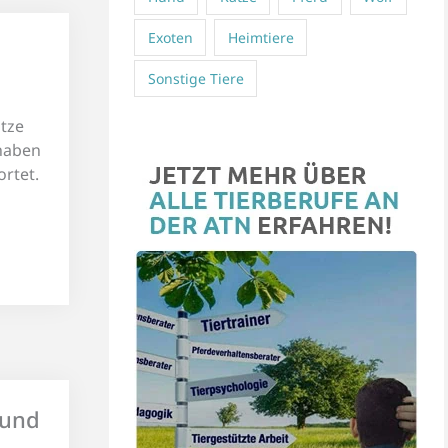
Exoten
Heimtiere
Sonstige Tiere
tze
 haben
rtet.
Hund