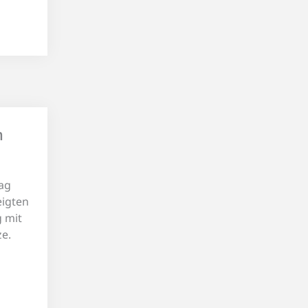
m
ag
eigten
g mit
ze.