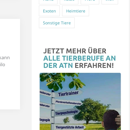
Exoten
Heimtiere
Sonstige Tiere
 kann
ilo