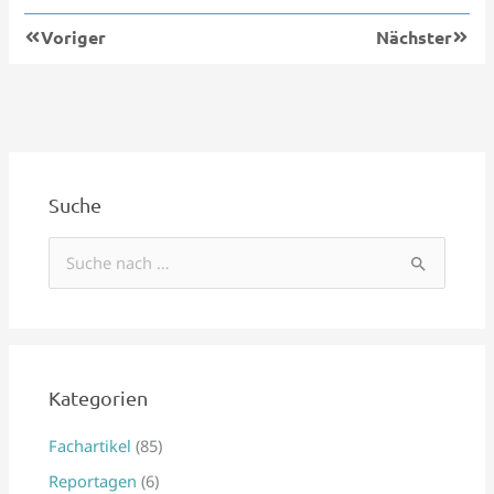
Zurück
Nächs
Voriger
Nächster
Suche
S
u
c
h
e
Kategorien
n
Fachartikel
(85)
n
Reportagen
(6)
a