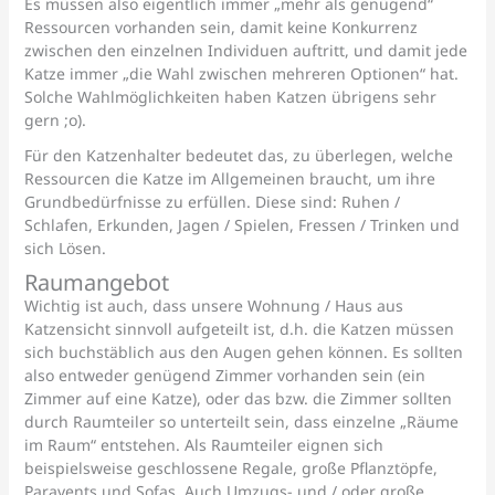
Es müssen also eigentlich immer „mehr als genügend“
Ressourcen vorhanden sein, damit keine Konkurrenz
zwischen den einzelnen Individuen auftritt, und damit jede
Katze immer „die Wahl zwischen mehreren Optionen“ hat.
Solche Wahlmöglichkeiten haben Katzen übrigens sehr
gern ;o).
Für den Katzenhalter bedeutet das, zu überlegen, welche
Ressourcen die Katze im Allgemeinen braucht, um ihre
Grundbedürfnisse zu erfüllen. Diese sind: Ruhen /
Schlafen, Erkunden, Jagen / Spielen, Fressen / Trinken und
sich Lösen.
Raumangebot
Wichtig ist auch, dass unsere Wohnung / Haus aus
Katzensicht sinnvoll aufgeteilt ist, d.h. die Katzen müssen
sich buchstäblich aus den Augen gehen können. Es sollten
also entweder genügend Zimmer vorhanden sein (ein
Zimmer auf eine Katze), oder das bzw. die Zimmer sollten
durch Raumteiler so unterteilt sein, dass einzelne „Räume
im Raum“ entstehen. Als Raumteiler eignen sich
beispielsweise geschlossene Regale, große Pflanztöpfe,
Paravents und Sofas. Auch Umzugs- und / oder große