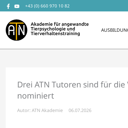
Zum
+43 (0) 660 970 10 82
Inhalt
springen
AUSBILDUN
Drei ATN Tutoren sind für die
nominiert
Autor:
ATN Akademie
06.07.2026