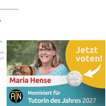
7
e,
ich
auf