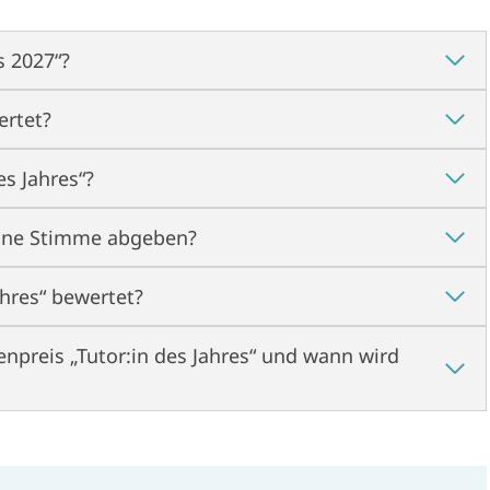
s 2027“?
ertet?
s Jahres“?
ine Stimme abgeben?
ahres“ bewertet?
npreis „Tutor:in des Jahres“ und wann wird