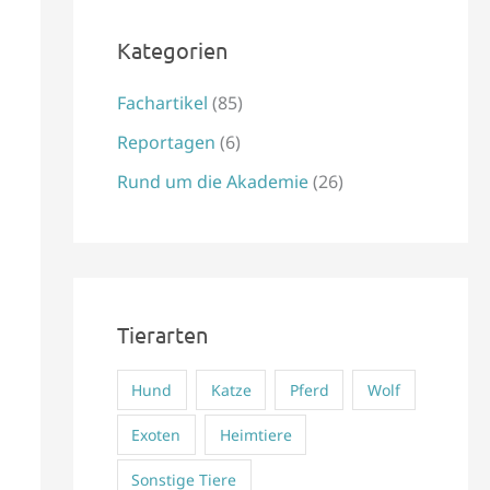
e
Kategorien
n
n
Fachartikel
(85)
a
Reportagen
(6)
c
Rund um die Akademie
(26)
h
:
Tierarten
Hund
Katze
Pferd
Wolf
Exoten
Heimtiere
Sonstige Tiere