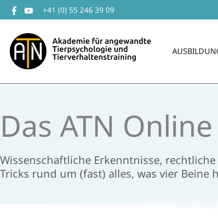
Zum
+41 (0) 55 246 39 09
Inhalt
springen
AUSBILDUN
Das ATN ​Onlin
Wissenschaftliche Erkenntnisse, rechtlich
Tricks rund um (fast) alles, was vier Beine ha