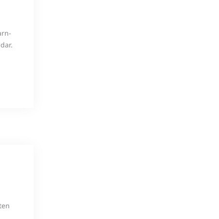
arn-
dar.
ten