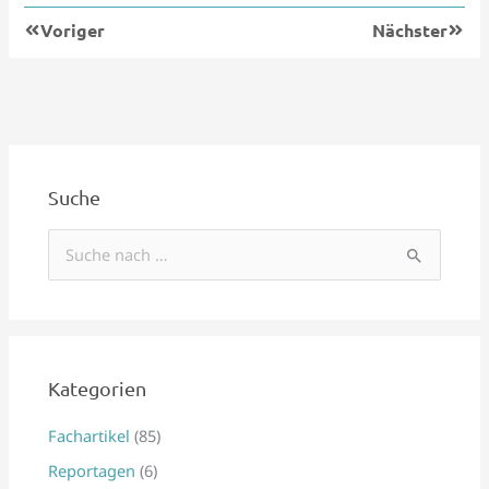
Zurück
Nächs
Voriger
Nächster
Suche
S
u
c
h
e
Kategorien
n
Fachartikel
(85)
n
Reportagen
(6)
a