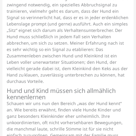
zwingend notwendig, ein spezielles Abbruchsignal zu
trainieren, vielmehr geht es darum, dass der Hund ein
Signal so verinnerlicht hat, dass er es in jeder erdenklichen
Lebenslage prompt (und gerne) ausführt. Auch ein simples
„Sitz“ eignet sich darum als Verhaltensunterbrecher. Der
Hund muss schließlich in jedem Fall sein Verhalten
abbrechen, um sich zu setzen. Meiner Erfahrung nach ist
es sehr wichtig so ein Signal zu etablieren: Das
Zusammenleben zwischen Hund und Kleinkind ist ein
Leben voller unerwarteter Situationen; den Hund, der
vielleicht gerade dabei ist, dem Kleinkind den Keks aus der
Hand zu klauen, zuverlässig unterbrechen zu können, hat
durchaus Vorteile.
Hund und Kind müssen sich allmählich
kennenlernen
Schauen wir uns nun den Bereich „was der Hund kennt“
an. Wie bereits erwähnt, finden viele Hunde Kinder und
ganz besonders Kleinkinder eher unheimlich. Ihre
unkoordinierten, oft nicht vorhersehbaren Bewegungen,
die manchmal laute, schrille Stimme ist für sie nicht
einfach zuzuordnen. Gemeinsam mit der Familie muss