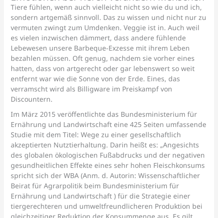
Tiere fühlen, wenn auch vielleicht nicht so wie du und ich,
sondern artgemäß sinnvoll. Das zu wissen und nicht nur zu
vermuten zwingt zum Umdenken. Veggie ist in. Auch weil
es vielen inzwischen dämmert, dass andere fühlende
Lebewesen unsere Barbeque-Exzesse mit ihrem Leben
bezahlen müssen. Oft genug, nachdem sie vorher eines
hatten, dass von artgerecht oder gar lebenswert so weit
entfernt war wie die Sonne von der Erde. Eines, das
verramscht wird als Billigware im Preiskampf von
Discountern.
Im März 2015 veröffentlichte das Bundesministerium für
Ernährung und Landwirtschaft eine 425 Seiten umfassende
Studie mit dem Titel: Wege zu einer gesellschaftlich
akzeptierten Nutztierhaltung. Darin heißt es: „Angesichts
des globalen ökologischen Fußabdrucks und der negativen
gesundheitlichen Effekte eines sehr hohen Fleischkonsums
spricht sich der WBA (Anm. d. Autorin: Wissenschaftlicher
Beirat für Agrarpolitik beim Bundesministerium für
Ernährung und Landwirtschaft ) für die Strategie einer
tiergerechteren und umweltfreundlicheren Produktion bei
gleichzeitiger Reduktion der Konsummenge aus. Es gilt