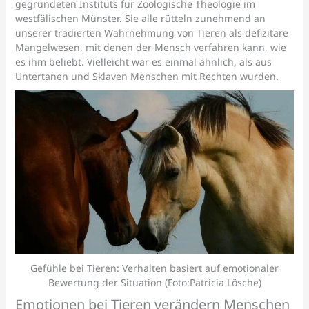
gegründeten Instituts für Zoologische Theologie im
westfälischen Münster. Sie alle rütteln zunehmend an
unserer tradierten Wahrnehmung von Tieren als defizitäre
Mangelwesen, mit denen der Mensch verfahren kann, wie
es ihm beliebt. Vielleicht war es einmal ähnlich, als aus
Untertanen und Sklaven Menschen mit Rechten wurden.
Gefühle bei Tieren: Verhalten basiert auf emotionaler
Bewertung der Situation (Foto:Patricia Lösche)
Emotionen bei Tieren verändern Menschen