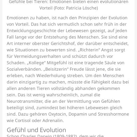
Gefühle bei Tieren: Emotionen bieten einen evolutionären
Vorteil (Foto: Patricia Lösche)
Emotionen zu haben, ist nach den Prinzipien der Evolution
von Vorteil. Das hat sich vermutlich schon sehr früh in der
Entwicklungsgeschichte der Lebewesen gezeigt, auf jeden
Fall lange vor der Entstehung des Menschen. Sie sind eine
Art interner oberster Gerichtshof, der darüber entscheidet,
wie Situationen zu bewerten sind. „Richterin“ Angst sorgt
für Vermeidungsverhalten und schützt dadurch vor
Schaden. „Kollege“ Mitgefühl ist eine tragende Säule von
Sozialverbänden. „Beisitzerin“ Freude lässt jene, die sie
erleben, nach Wiederholung streben. Um den Menschen
darin einzigartig zu machen, müsste die Fähigkeit dazu bei
allen anderen Tieren vollständig abhanden gekommen
sein. Das ist wenig wahrscheinlich, zumal die
Neurotransmitter, die an der Vermittlung von Gefühlen
beteiligt sind, zumindest bei höheren Lebewesen gleich
sind. Dazu gehören Oxytocin, Dopamin und Stresshormone
wie Cortisol oder Adrenalin.
Gefühl und Evolution
Schon Charles Darwin (1809-1882), dem wir die