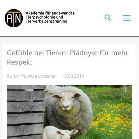
Zum
Inhalt
springen
Gefühle bei Tieren: Plädoyer für mehr
Respekt
Autor:
Patricia Loesche
15.03.2016