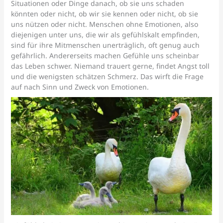
Situationen oder Dinge danach, ob sie uns schaden
könnten oder nicht, ob wir sie kennen oder nicht, ob sie
uns nützen oder nicht. Menschen ohne Emotionen, also
diejenigen unter uns, die wir als gefühlskalt empfinden,
sind für ihre Mitmenschen unerträglich, oft genug auch
gefährlich. Andererseits machen Gefühle uns scheinbar
das Leben schwer. Niemand trauert gerne, findet Angst toll
und die wenigsten schätzen Schmerz. Das wirft die Frage
auf nach Sinn und Zweck von Emotionen.