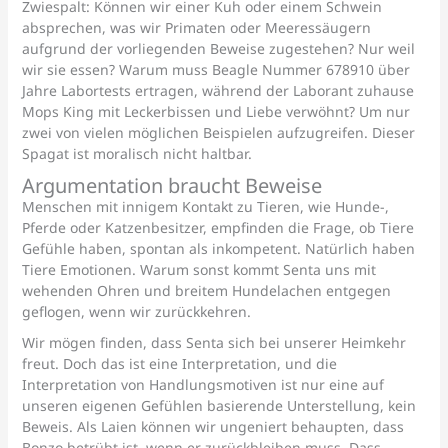
Zwiespalt: Können wir einer Kuh oder einem Schwein
absprechen, was wir Primaten oder Meeressäugern
aufgrund der vorliegenden Beweise zugestehen? Nur weil
wir sie essen? Warum muss Beagle Nummer 678910 über
Jahre Labortests ertragen, während der Laborant zuhause
Mops King mit Leckerbissen und Liebe verwöhnt? Um nur
zwei von vielen möglichen Beispielen aufzugreifen. Dieser
Spagat ist moralisch nicht haltbar.
Argumentation braucht Beweise
Menschen mit innigem Kontakt zu Tieren, wie Hunde-,
Pferde oder Katzenbesitzer, empfinden die Frage, ob Tiere
Gefühle haben, spontan als inkompetent. Natürlich haben
Tiere Emotionen. Warum sonst kommt Senta uns mit
wehenden Ohren und breitem Hundelachen entgegen
geflogen, wenn wir zurückkehren.
Wir mögen finden, dass Senta sich bei unserer Heimkehr
freut. Doch das ist eine Interpretation, und die
Interpretation von Handlungsmotiven ist nur eine auf
unseren eigenen Gefühlen basierende Unterstellung, kein
Beweis. Als Laien können wir ungeniert behaupten, dass
Bonzo betrübt ist, wenn er zurückbleiben muss. Dass