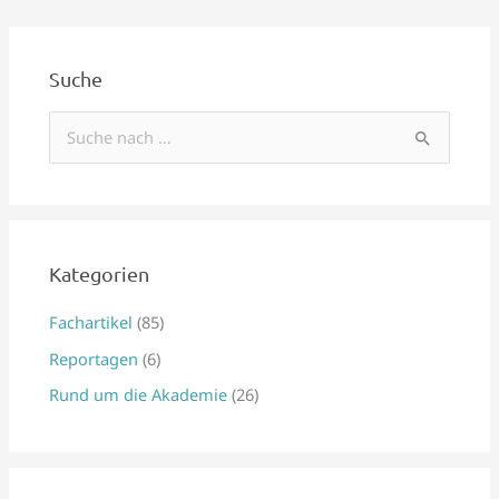
Suche
S
u
c
h
e
Kategorien
n
Fachartikel
(85)
n
Reportagen
(6)
a
Rund um die Akademie
(26)
c
h
: