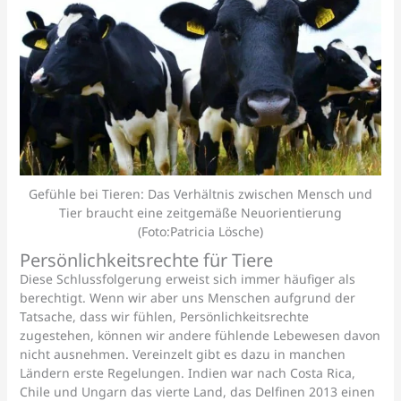
Gefühle bei Tieren: Das Verhältnis zwischen Mensch und
Tier braucht eine zeitgemäße Neuorientierung
(Foto:Patricia Lösche)
Persönlichkeitsrechte für Tiere
Diese Schlussfolgerung erweist sich immer häufiger als
berechtigt. Wenn wir aber uns Menschen aufgrund der
Tatsache, dass wir fühlen, Persönlichkeitsrechte
zugestehen, können wir andere fühlende Lebewesen davon
nicht ausnehmen. Vereinzelt gibt es dazu in manchen
Ländern erste Regelungen. Indien war nach Costa Rica,
Chile und Ungarn das vierte Land, das Delfinen 2013 einen