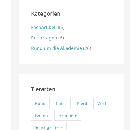
e
Kategorien
n
n
Fachartikel
(85)
a
Reportagen
(6)
c
Rund um die Akademie
(26)
h
:
Tierarten
Hund
Katze
Pferd
Wolf
Exoten
Heimtiere
Sonstige Tiere