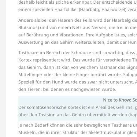
deshalb leicht als solche erkennbar. Der entscheidende Un
einem speziellen Haarfollikel (Haarbalg, Haarwurzel) vera
Anders als bei den Haaren des Fells wird der Haarbalg 
Blutsinus) und von einem Netz aus Nerven, die frei in d
auf Berührung und Vibrationen. Ihre Aufgabe ist es, so
Auswertung an das Gehirn weiterzuleiten, damit der Hund
Tasthaare im Bereich der Schnauze sind so wichtig, dass
Kortex repräsentiert wird. Das wurde für verschiedene Ti
das Gehirn, dann ist klar, von welchem Tasthaar das Sig
Mittelfinger oder der kleine Finger berührt wurde. Salop
Speziell für den Hund wurde das zwar nicht untersucht. A
den Tieren, bei denen es nachgewiesen wurde.
Nice to Know: S
Der somatosensorische Kortex ist ein Areal des Gehirns, 
über den Tastsinn an das Gehirn übermittelt werden (hapt
Je nach Bedarf können die sehr beweglichen Tasthaare un
Muskeln, die in ihrer Struktur der Skelettmuskulatur gle