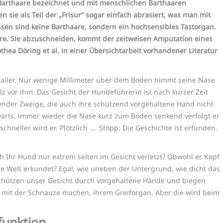
 Barthaare bezeichnet und mit menschlichen Barthaaren
sie als Teil der „Frisur“ sogar einfach abrasiert, was man mit
en sind keine Barthaare, sondern ein hochsensibles Tastorgan.
ere. Sie abzuschneiden, kommt der zeitweisen Amputation eines
hea Döring et al. in einer Übersichtarbeit vorhandener Literatur
ntrailer. Nur wenige Millimeter über dem Boden nimmt seine Nase
z vor ihm. Das Gesicht der Hundeführerin ist nach kurzer Zeit
ender Zweige, die auch ihre schützend vorgehaltene Hand nicht
wärts, immer wieder die Nase kurz zum Boden senkend verfolgt er
schneller wird er. Plötzlich …. Stopp: Die Geschichte ist erfunden.
 Ihr Hund nur extrem selten im Gesicht verletzt? Obwohl er Kopf
e Welt erkundet? Egal, wie uneben der Untergrund, wie dicht das
schützen unser Gesicht durch vorgehaltene Hände und biegen
s mit der Schnauze machen, ihrem Greiforgan. Aber die wird beim
funktion