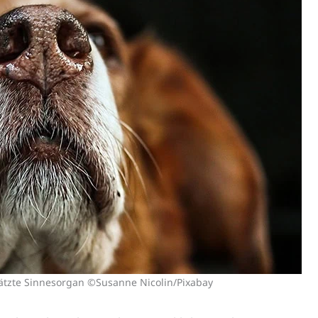
ätzte Sinnesorgan ©Susanne Nicolin/Pixabay