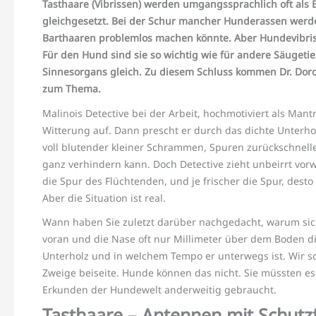
Tasthaare (Vibrissen) werden umgangssprachlich oft als
gleichgesetzt. Bei der Schur mancher Hunderassen werden 
Barthaaren problemlos machen könnte. Aber Hundevibriss
Für den Hund sind sie so wichtig wie für andere Säugeti
Sinnesorgans gleich. Zu diesem Schluss kommen Dr. Dorot
zum Thema.
Malinois Detective bei der Arbeit, hochmotiviert als Ma
Witterung auf. Dann prescht er durch das dichte Unterhol
voll blutender kleiner Schrammen, Spuren zurückschnell
ganz verhindern kann. Doch Detective zieht unbeirrt vor
die Spur des Flüchtenden, und je frischer die Spur, desto 
Aber die Situation ist real.
Wann haben Sie zuletzt darüber nachgedacht, warum sich
voran und die Nase oft nur Millimeter über dem Boden di
Unterholz und in welchem Tempo er unterwegs ist. Wir 
Zweige beiseite. Hunde können das nicht. Sie müssten e
Erkunden der Hundewelt anderweitig gebraucht.
Tasthaare – Antennen
mit Schutz