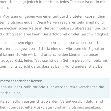
terschied liegt jedoch in der Haut. Jedes Tasthaar ist darin mit
nkert.
der Vibrissen umgeben von einer gut durchbluteten Kapsel (dem
iesem Blutsinus enden. Diese Nerven reagieren sehr empfindlich
lche mechanischen Reize in Nervenimpulse zu übersetzen und zur
 richtig reagieren kann. Das erfolgt mit großer Geschwindigkeit.
 jedes in einem eigenen kleinen Areal des somatosensorischen
erarten nachgewiesen. Schickt eine der Vibrissen ein Signal an
nal kommt. So wie wir blind unterscheiden können, ob unser
p ausgedrückt: Jedes Tasthaar ist dem Gehirn persönlich bekannt.
ber nichts spricht dafür, dass es beim Hund anders ist als bei
omatosensorischer Kortex
genauer: der Großhirnrinde. Hier werden Reize verarbeitet, die
ische Reize).
terschiedlich ausgerichtet werden. Verantwortlich dafür sind
ichen (quergestreifte Muskulatur) und am Blutsinus ansetzen.