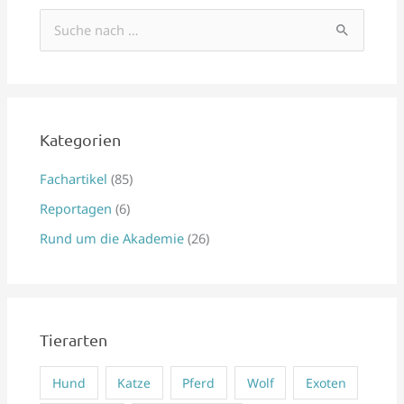
S
u
c
h
e
Kategorien
n
Fachartikel
(85)
n
Reportagen
(6)
a
Rund um die Akademie
(26)
c
h
:
Tierarten
Hund
Katze
Pferd
Wolf
Exoten