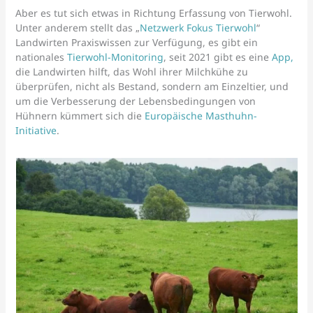
Aber es tut sich etwas in Richtung Erfassung von Tierwohl.
Unter anderem stellt das „
Netzwerk Fokus Tierwohl
“
Landwirten Praxiswissen zur Verfügung, es gibt ein
nationales
Tierwohl-Monitoring
, seit 2021 gibt es eine
App,
die Landwirten hilft, das Wohl ihrer Milchkühe zu
überprüfen, nicht als Bestand, sondern am Einzeltier, und
um die Verbesserung der Lebensbedingungen von
Hühnern kümmert sich die
Europäische Masthuhn-
Initiative
.