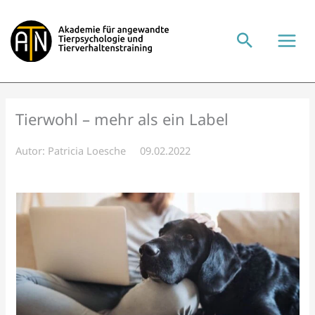
Zum
Inhalt
springen
Tierwohl – mehr als ein Label
Autor:
Patricia Loesche
09.02.2022