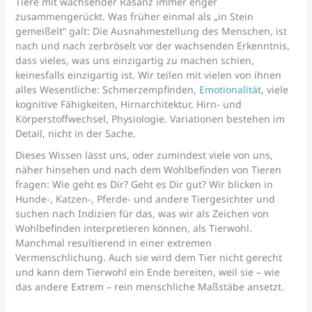
Tiere mit wachsender Rasanz immer enger
zusammengerückt. Was früher einmal als „in Stein
gemeißelt“ galt: Die Ausnahmestellung des Menschen, ist
nach und nach zerbröselt vor der wachsenden Erkenntnis,
dass vieles, was uns einzigartig zu machen schien,
keinesfalls einzigartig ist. Wir teilen mit vielen von ihnen
alles Wesentliche: Schmerzempfinden,
Emotionalität
, viele
kognitive Fähigkeiten, Hirnarchitektur, Hirn- und
Körperstoffwechsel, Physiologie. Variationen bestehen im
Detail, nicht in der Sache.
Dieses Wissen lässt uns, oder zumindest viele von uns,
näher hinsehen und nach dem Wohlbefinden von Tieren
fragen: Wie geht es Dir? Geht es Dir gut? Wir blicken in
Hunde-, Katzen-, Pferde- und andere Tiergesichter und
suchen nach Indizien für das, was wir als Zeichen von
Wohlbefinden interpretieren können, als Tierwohl.
Manchmal resultierend in einer extremen
Vermenschlichung. Auch sie wird dem Tier nicht gerecht
und kann dem Tierwohl ein Ende bereiten, weil sie – wie
das andere Extrem – rein menschliche Maßstäbe ansetzt.