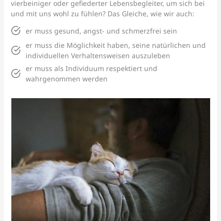
vierbeiniger oder gefiederter Lebensbegleiter, um sich bei
und mit uns wohl zu fühlen? Das Gleiche, wie wir auch:
er muss gesund, angst- und schmerzfrei sein
er muss die Möglichkeit haben, seine natürlichen und
individuellen Verhaltensweisen auszuleben
er muss als Individuum respektiert und
wahrgenommen werden