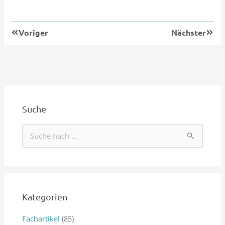
Zurück
Nächs
Voriger
Nächster
Suche
S
u
c
h
e
Kategorien
n
Fachartikel
(85)
n