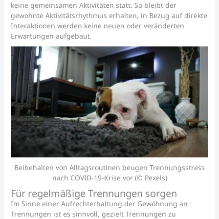
keine gemeinsamen Aktivitäten statt. So bleibt der
gewohnte Aktivitätsrhythmus erhalten, in Bezug auf direkte
Interaktionen werden keine neuen oder veränderten
Erwartungen aufgebaut.
Beibehalten von Alltagsroutinen beugen Trennungsstress
nach COVID-19-Krise vor (© Pexels)
Für regelmäßige Trennungen sorgen
Im Sinne einer Aufrechterhaltung der Gewöhnung an
Trennungen ist es sinnvoll, gezielt Trennungen zu