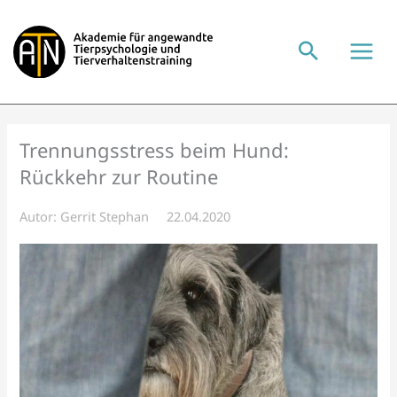
Zum
Inhalt
springen
Trennungsstress beim Hund:
Rückkehr zur Routine
Autor:
Gerrit Stephan
22.04.2020