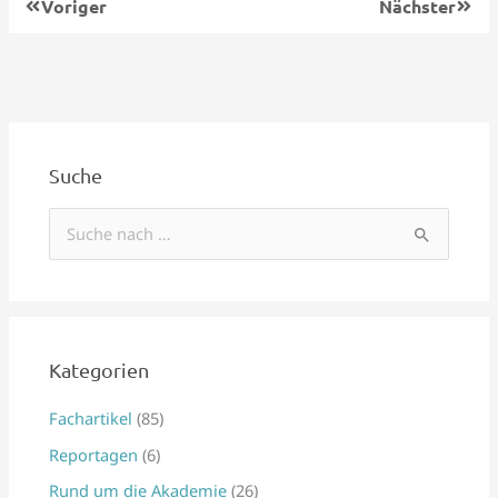
Voriger
Nächster
Suche
S
u
c
h
e
Kategorien
n
Fachartikel
(85)
n
Reportagen
(6)
a
Rund um die Akademie
(26)
c