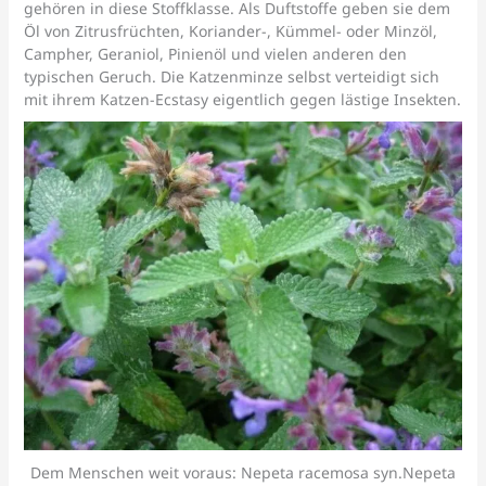
gehören in diese Stoffklasse. Als Duftstoffe geben sie dem
Öl von Zitrusfrüchten, Koriander-, Kümmel- oder Minzöl,
Campher, Geraniol, Pinienöl und vielen anderen den
typischen Geruch. Die Katzenminze selbst verteidigt sich
mit ihrem Katzen-Ecstasy eigentlich gegen lästige Insekten.
Dem Menschen weit voraus: Nepeta racemosa syn.Nepeta