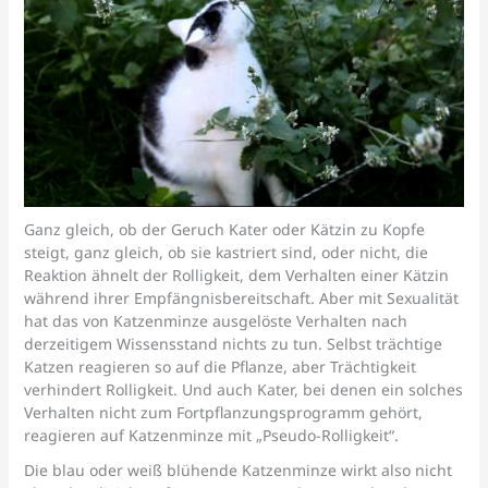
Ganz gleich, ob der Geruch Kater oder Kätzin zu Kopfe
steigt, ganz gleich, ob sie kastriert sind, oder nicht, die
Reaktion ähnelt der Rolligkeit, dem Verhalten einer Kätzin
während ihrer Empfängnisbereitschaft. Aber mit Sexualität
hat das von Katzenminze ausgelöste Verhalten nach
derzeitigem Wissensstand nichts zu tun. Selbst trächtige
Katzen reagieren so auf die Pflanze, aber Trächtigkeit
verhindert Rolligkeit. Und auch Kater, bei denen ein solches
Verhalten nicht zum Fortpflanzungsprogramm gehört,
reagieren auf Katzenminze mit „Pseudo-Rolligkeit“.
Die blau oder weiß blühende Katzenminze wirkt also nicht