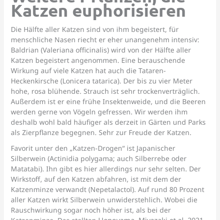
Katzen euphorisieren
Die Hälfte aller Katzen sind von ihm begeistert, für
menschliche Nasen riecht er eher unangenehm intensiv:
Baldrian (Valeriana officinalis) wird von der Hälfte aller
Katzen begeistert angenommen. Eine berauschende
Wirkung auf viele Katzen hat auch die Tataren-
Heckenkirsche (Lonicera tatarica). Der bis zu vier Meter
hohe, rosa blühende. Strauch ist sehr trockenverträglich.
Außerdem ist er eine frühe Insektenweide, und die Beeren
werden gerne von Vögeln gefressen. Wir werden ihm
deshalb wohl bald häufiger als derzeit in Gärten und Parks
als Zierpflanze begegnen. Sehr zur Freude der Katzen.
Favorit unter den „Katzen-Drogen“ ist Japanischer
Silberwein (Actinidia polygama; auch Silberrebe oder
Matatabi). Ihn gibt es hier allerdings nur sehr selten. Der
Wirkstoff, auf den Katzen abfahren, ist mit dem der
Katzenminze verwandt (Nepetalactol). Auf rund 80 Prozent
aller Katzen wirkt Silberwein unwiderstehlich. Wobei die
Rauschwirkung sogar noch höher ist, als bei der
Uenoyama, Miyazaki et al. 2021