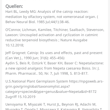
Quellen:
Hart BL, Leedy MG: Analysis of the catnip reaction:
mediation by olfactory system, not vomeronasal organ. (
Behav Neural Biol. 1985 Jul;44(1):38-46.
O’Connor, Lichman, Kamilee, Titchiner, Saalbach, Stevenson,
Lawson: Uncoupled activation and cyclization in catmint
reductive terpenoid biosythesis ; Nature Ausgabe
10.12.2018;
Jeff Grognet: Catnip: Its uses and effects, past and present
(Can Vet J., 1990 Jun; 31(6): 455–456)
Aydin S, Beis R, Oztürk Y, Baser KH, Baser C: Nepetalactone:
a new opioid analgesic from Nepeta caesarea Boiss. In: J.
Pharm. Pharmacol.. 50, Nr. 7, Juli 1998, S. 813–817.
U.S.National Plant Germplasm System https://npgsweb.ars-
grin.gov/gringlobal/taxonomylist.aspx?
category=species&type=genus&value=Nepeta&id=8172
Zugriff 15.10.2019
Uenoyama R, Miyazaki T, Hurst JL, Beynon RJ, Adachi M,
Murooka T, Onoda I, Miyazawa Y, Katayama R, Yamashita T,