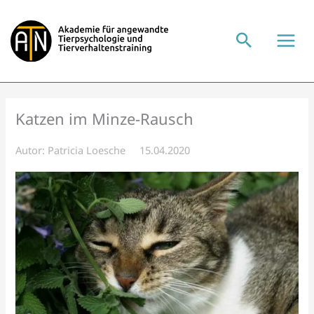
Zum
Inhalt
springen
Katzen im Minze-Rausch
Autor:
Patricia Loesche
15.04.2020