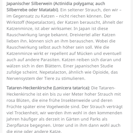
Japanischer Silberwein (Actinidia polygama; auch
Silberrebe oder Matatabi)
. Ein seltener Strauch, den wir –
im Gegensatz zu Katzen – nicht riechen können. Der
Wirkstoff (Nepetalacton), der Katzen berauscht, ähnelt der
Katzenminze, ist aber wirksamer. In Japan ist diese
Rauschwirkung lange bekannt. Dreiviertel aller Katzen
lieben ihn. können sich an ihm berauschen. Wobei die
Rauschwirkung selbst auch höher sein soll. Wie die
Katzenminze wirkt er repellent auf Mücken und eventuell
auch auf andere Parasiten. Katzen reiben sich daran und
wälzen sich in den Blättern. Einer japanischen Studie
zufolge scheint. Nepetalacton, ähnlich wie Opioide, das
Nervensystem der Tiere zu stimulieren.
Tataren-Heckenkirsche (Lonicera tatarica):
Die Tataren-
Heckenkirsche ist ein bis zu vier Meter hoher Strauch mit
rosa Blüten, die eine frühe Insektenweide und deren
Früchte später eine Vogelweide sind. Der Strauch verträgt
viel Trockenheit, wir werden ihm wohl in den kommenden
Jahren häufiger als derzeit in Gärten und Parks als
Zierpflanze begegnen. Unter und in ihm dann wohl auch
die eine oder andere Katze.