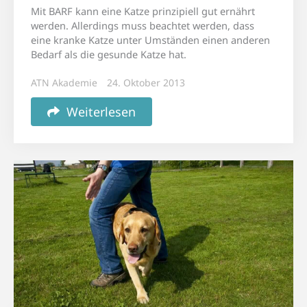
Mit BARF kann eine Katze prinzipiell gut ernährt
werden. Allerdings muss beachtet werden, dass
eine kranke Katze unter Umständen einen anderen
Bedarf als die gesunde Katze hat.
ATN Akademie
24. Oktober 2013
Weiterlesen