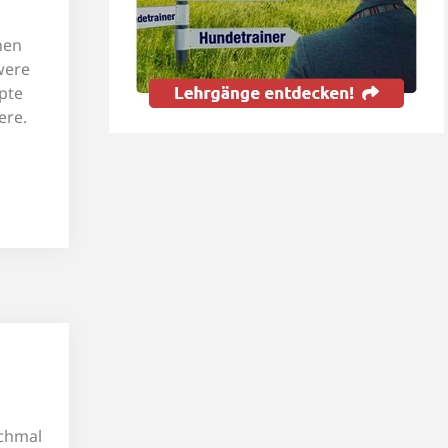
nen
were
upte
ere.
nchmal