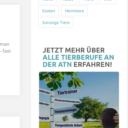
Exoten
Heimtiere
Sonstige Tiere
e man
– fast