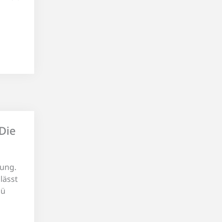
Die
lung.
lässt
nü