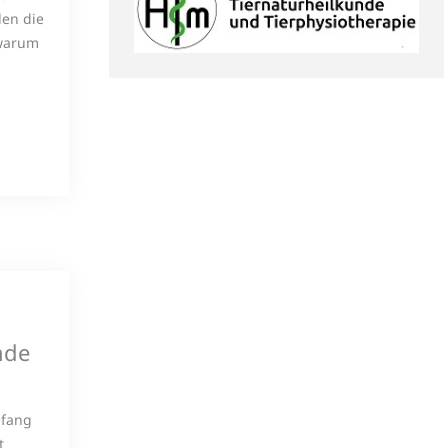
len die
 warum
nde
efang
t