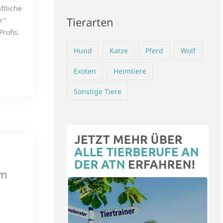
ftliche
Tierarten
r"
rofis.
Hund
Katze
Pferd
Wolf
Exoten
Heimtiere
Sonstige Tiere
im