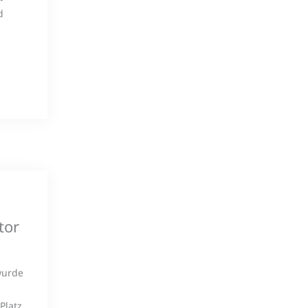
d
tor
 wurde
Platz