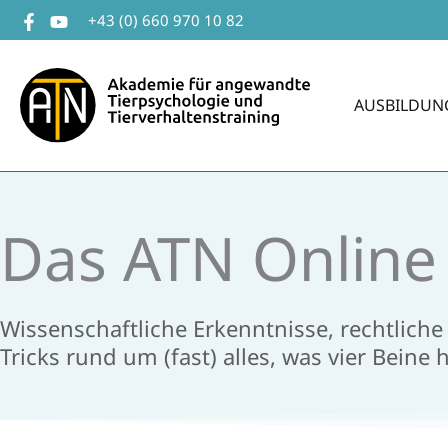
Zum
+43 (0) 660 970 10 82
Inhalt
springen
AUSBILDUN
Das ATN ​Onlin
Wissenschaftliche Erkenntnisse, rechtlich
Tricks rund um (fast) alles, was vier Beine ha