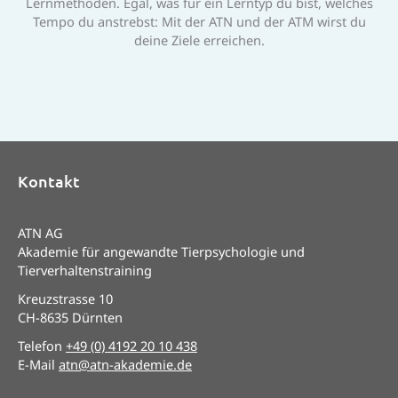
Lernmethoden. Egal, was für ein Lerntyp du bist, welches
Tempo du anstrebst: Mit der ATN und der ATM wirst du
deine Ziele erreichen.
Kontakt
ATN AG
Akademie für angewandte Tierpsychologie und
Tierverhaltenstraining
Kreuzstrasse 10
CH-8635 Dürnten
Telefon
+49 (0) 4192 20 10 438
E-Mail
atn@atn-akademie.de