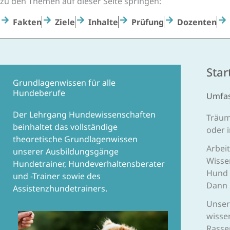
zu den Themen auf dieser Seite springen:
Fakten
Ziele
Inhalte
Prüfung
Dozenten
Star
Grundlagenwissen für alle
Hundeberufe
Umfass
Der Lehrgang Hundewissenschaften
Träum
beinhaltet das vollständige
oder 
theoretische Grundlagenwissen
Arbei
unserer Ausbildungsgänge
Wisse
Hundetrainer, Hundeverhaltensberater
Hund 
und -Trainer sowie des
Dann b
Assistenzhundetrainers.
Unser
wisse
Rasse