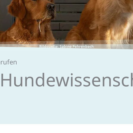
erufen
 Hundewissen­sc