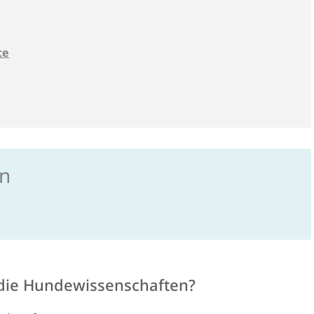
te
en
 die Hundewissenschaften?