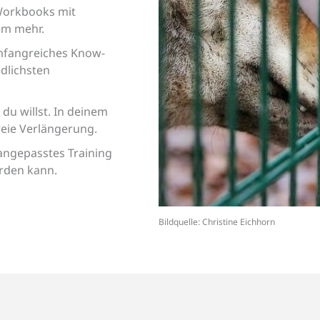
Workbooks mit
em mehr.
umfangreiches Know-
edlichsten
du willst. In deinem
eie Verlängerung.
angepasstes Training
erden kann.
Bildquelle: Christine Eichhorn