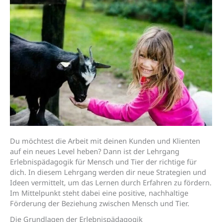
Du möchtest die Arbeit mit deinen Kunden und Klienten
auf ein neues Level heben? Dann ist der Lehrgang
Erlebnispädagogik für Mensch und Tier der richtige für
dich. In diesem Lehrgang werden dir neue Strategien und
Ideen vermittelt, um das Lernen durch Erfahren zu fördern.
Im Mittelpunkt steht dabei eine positive, nachhaltige
Förderung der Beziehung zwischen Mensch und Tier.
Die Grundlagen der Erlebnispädagogik