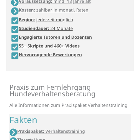
Voraussetzung:
mind. 18 Jahre alt
Kosten:
zahlbar in monatl. Raten
Beginn:
jederzeit möglich
Studiendauer:
24 Monate
Engagierte Tutoren und Dozenten
55+ Skripte und 460+ Videos
Hervorragende Bewertungen
Praxis zum Fernlehrgang
Hundeverhaltensberatung
Alle Informa­tionen zum Praxispaket Verhaltenstraining
Fakten
Praxispaket:
Verhaltenstraining
Tierart:
Hund