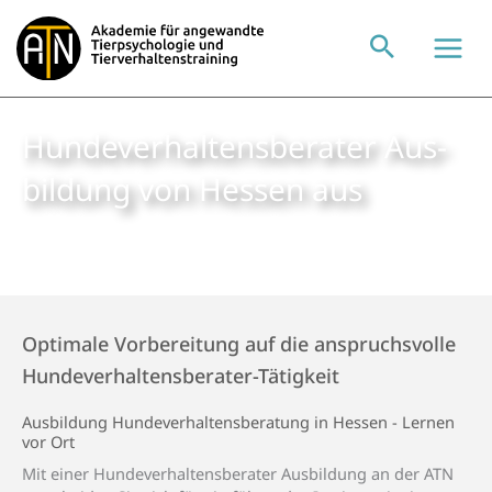
Zum
Inhalt
springen
Hunde­verhaltens­berater Aus­
bildung von Hessen aus
Optimale Vorbereitung auf die anspruchsvolle
Hundeverhaltensberater-Tätigkeit
Aus­­bildung Hunde­­verhaltens­beratung in Hessen - Lernen
vor Ort
Mit einer Hundeverhaltensberater Ausbildung an der ATN