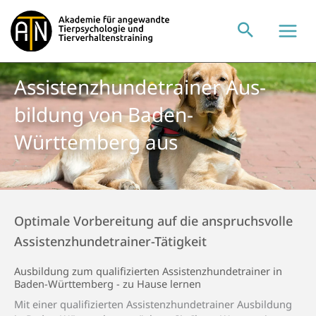
Zum
Inhalt
springen
Assistenz­hunde­trainer Aus­
bildung von Baden-
Württemberg aus
Optimale Vorbereitung auf die anspruchsvolle
Assistenzhundetrainer-Tätigkeit
Aus­bildung zum qualifi­zierten Assistenz­­hunde­­trainer in
Baden-Württemberg - zu Hause lernen
Mit einer qualifizierten Assistenzhundetrainer Ausbildung