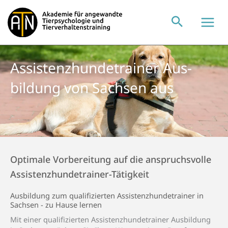
Zum
Inhalt
springen
Assistenz­hunde­trainer Aus­
bildung von Sachsen aus
Optimale Vorbereitung auf die anspruchsvolle
Assistenzhundetrainer-Tätigkeit
Aus­bildung zum qualifi­zierten Assistenz­­hunde­­trainer in
Sachsen - zu Hause lernen
Mit einer qualifizierten Assistenzhundetrainer Ausbildung