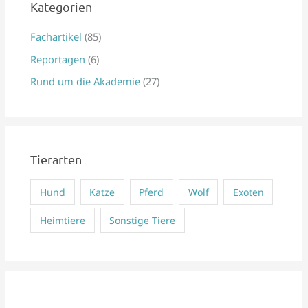
e
Kategorien
n
Fachartikel
(85)
n
Reportagen
(6)
a
Rund um die Akademie
(27)
c
h
:
Tierarten
Hund
Katze
Pferd
Wolf
Exoten
Heimtiere
Sonstige Tiere