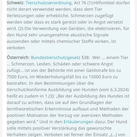
Schweiz
:
Tierschutzverordnung
, Art 76 (1):Hilfsmittel dürfen
nicht derart verwendet werden, dass dem Tier
Verletzungen oder erhebliche. Schmerzen zugefügt
werden oder dass es stark gereizt oder in Angst versetzt
wird. (2) Die Verwendung von Geräten, die elektrisieren, für
den Hund sehr unangenehme akustische Signale
aussenden oder mittels chemischer Stoffe wirken, ist
verboten
Österreich
:
Bundestierschutzgesetz
§38: Wer … einem Tier
… Schmerzen, Leiden, Schäden oder schwere Angst
zufügt… ist von der Behörde mit einer Geldstrafe bis zu
7500 Euro, im Wiederholungsfall bis zu 15000 Euro zu
bestrafen. In den Bestimmungen über die
tierschutzkonforme Ausbildung von Hunden (vom 6.3.2024)
heißt es zudem in 1.(3): „Bei der Ausbildung des Hundes ist
darauf zu achten, dass sie auf den Grundlagen der
lerntheoretischen Erkenntnisse aufbaut und Methoden der
positiven Motivation der Vorzug vor aversiven Methoden
gegeben wird.“ Und in den
Erläuterungen
dazu: Der Hund
solle mittels positiver Verstärkung das gewünschte
Verhalten zeigen. Verboten sei ferner der Einsatz „(…) von