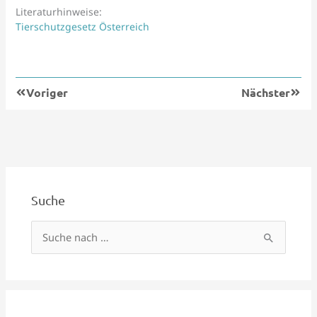
Literaturhinweise:
Tierschutzgesetz Österreich
Zurück
Nächs
Voriger
Nächster
Suche
S
u
c
h