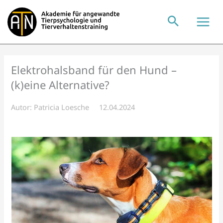
Zum
Inhalt
springen
Elektrohalsband für den Hund –
(k)eine Alternative?
Autor:
Patricia Loesche
12.04.2024