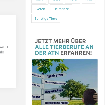
Exoten
Heimtiere
Sonstige Tiere
 kann
ilo