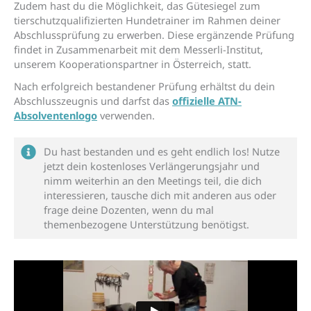
Zudem hast du die Möglichkeit, das Gütesiegel zum
tierschutzqualifizierten Hundetrainer im Rahmen deiner
Abschlussprüfung zu erwerben. Diese ergänzende Prüfung
findet in Zusammenarbeit mit dem Messerli-Institut,
unserem Kooperationspartner in Österreich, statt.
Nach erfolgreich bestandener Prüfung erhältst du dein
Abschlusszeugnis und darfst das
offizielle ATN-
Absolventenlogo
verwenden.
Du hast bestanden und es geht endlich los! Nutze
jetzt dein kostenloses Verlängerungsjahr und
nimm weiterhin an den Meetings teil, die dich
interessieren, tausche dich mit anderen aus oder
frage deine Dozenten, wenn du mal
themenbezogene Unterstützung benötigst.