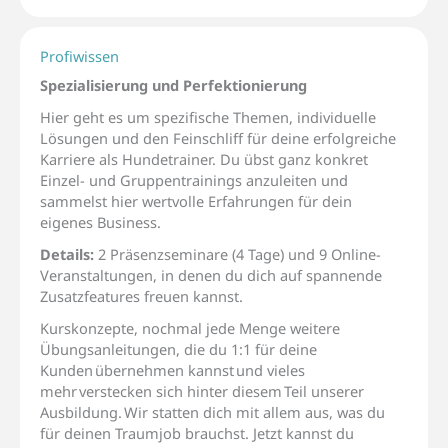
Profiwissen
Spezialisierung und Perfektionierung
Hier geht es um spezifische Themen,
individuelle
Lösungen und den
Feinschliff für
d
eine erfolgreiche
Karriere als Hundetrainer.
Du übst
ganz konkret
Einzel- und Gruppentrainings anzuleiten
und
sammelst hier wertvolle Erfahrungen für dein
eigenes Business.
Details:
2 Präsenzseminare
(4 Tage)
und 9
Online-
Veranstaltungen, in denen du dich
auf spannende
Zusatzfeatures freuen kannst.
Kurskonzepte
, nochmal
jede Menge
weitere
Übungsanleitungen, die du 1:1 für deine
Kunden
übernehmen kannst
und vieles
mehr
verstecken sich hinter diesem
Teil unserer
Ausbildung.
Wir statten dich mit allem aus, was du
für deinen Traumjob brauchst.
Jetzt kannst du