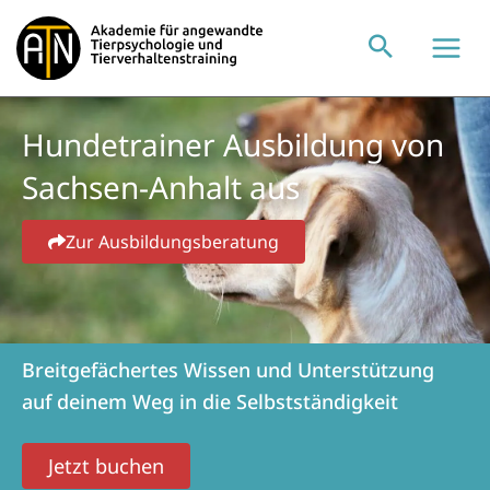
Zum
Inhalt
springen
Hundetrainer Ausbildung von
Sachsen-Anhalt aus
Zur Ausbildungsberatung
Breitgefächertes Wissen und Unterstützung
auf deinem Weg in die Selbstständigkeit
Jetzt buchen