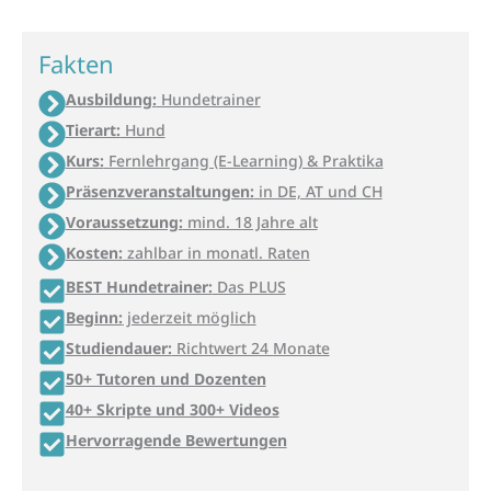
Fakten
Ausbildung:
Hundetrainer
Tierart:
Hund
Kurs:
Fernlehrgang (E-Learning) & Praktika
Präsenzveranstaltungen:
in DE, AT und CH
Voraussetzung:
mind. 18 Jahre alt
Kosten:
zahlbar in monatl. Raten
BEST Hundetrainer:
Das PLUS
Beginn:
jederzeit möglich
Studiendauer:
Richtwert 24 Monate
50+ Tutoren und Dozenten
40+ Skripte und 300+ Videos
Hervorragende Bewertungen