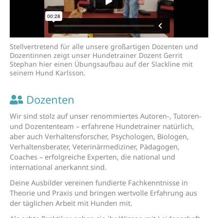
Stellvertretend für alle unsere großartigen Dozenten und
Dozentinnen zeigt unser Hundetrainer Dozent Gerrit
Stephan hier einen Übungsaufbau auf der Slackline mit
seinem Hund Karlsson.
Dozenten
Wir sind stolz auf unser renommiertes
Autoren-, Tutoren-
und
Dozententeam –
erfahrene
Hundetrainer natürlich,
aber auch
Verhaltensforscher, Psychologen,
Biologen,
Verhaltensberater,
Veterinärmediziner
, Pädagogen,
Coaches
–
erfolgreiche Experten, die national und
international anerkannt sind.
Deine Ausbilder vereinen fundierte Fachkenntnisse in
Theorie und Praxis und bringen wertvolle Erfahrung aus
der täglichen Arbeit mit Hunden mit.