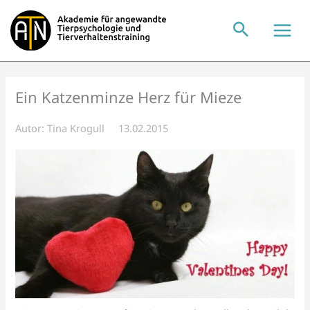
Zum
Inhalt
springen
Ein Katzenminze Herz für Mieze
Autor:
Tina Krogull
13.02.2015