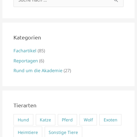
S
u
c
h
e
Kategorien
n
Fachartikel
(85)
n
Reportagen
(6)
a
Rund um die Akademie
(27)
c
h
:
Tierarten
Hund
Katze
Pferd
Wolf
Exoten
Heimtiere
Sonstige Tiere