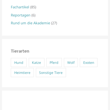
n
Fachartikel
(85)
n
Reportagen
(6)
a
Rund um die Akademie
(27)
c
h
:
Tierarten
Hund
Katze
Pferd
Wolf
Exoten
Heimtiere
Sonstige Tiere