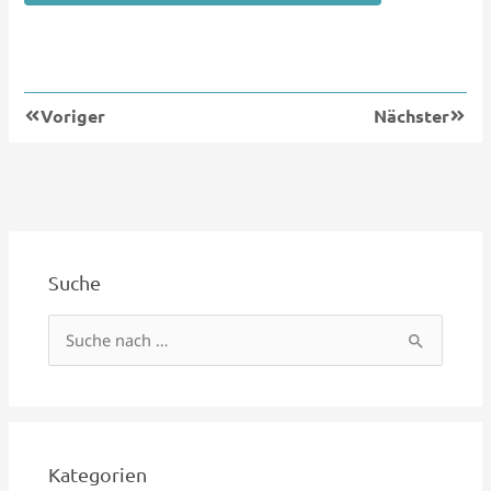
Zurück
Nächs
Voriger
Nächster
Suche
S
u
c
h
e
Kategorien