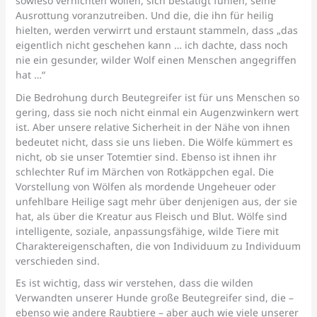
sowieso vernichten wollen, sich bestätigt fühlen, seine
Ausrottung voranzutreiben. Und die, die ihn für heilig
hielten, werden verwirrt und erstaunt stammeln, dass „das
eigentlich nicht geschehen kann … ich dachte, dass noch
nie ein gesunder, wilder Wolf einen Menschen angegriffen
hat …“
Die Bedrohung durch Beutegreifer ist für uns Menschen so
gering, dass sie noch nicht einmal ein Augenzwinkern wert
ist. Aber unsere relative Sicherheit in der Nähe von ihnen
bedeutet nicht, dass sie uns lieben. Die Wölfe kümmert es
nicht, ob sie unser Totemtier sind. Ebenso ist ihnen ihr
schlechter Ruf im Märchen von Rotkäppchen egal. Die
Vorstellung von Wölfen als mordende Ungeheuer oder
unfehlbare Heilige sagt mehr über denjenigen aus, der sie
hat, als über die Kreatur aus Fleisch und Blut. Wölfe sind
intelligente, soziale, anpassungsfähige, wilde Tiere mit
Charaktereigenschaften, die von Individuum zu Individuum
verschieden sind.
Es ist wichtig, dass wir verstehen, dass die wilden
Verwandten unserer Hunde große Beutegreifer sind, die –
ebenso wie andere Raubtiere – aber auch wie viele unserer