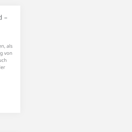
d –
n, als
ig von
uch
der