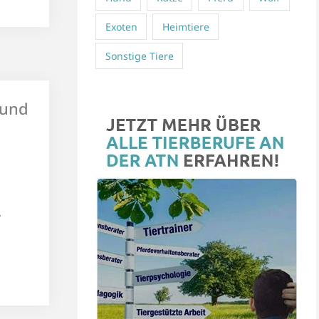
Exoten
Heimtiere
Sonstige Tiere
Hund
.