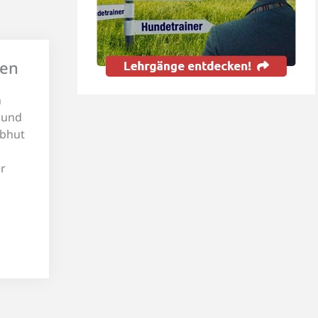
ren
n
l und
Obhut
er