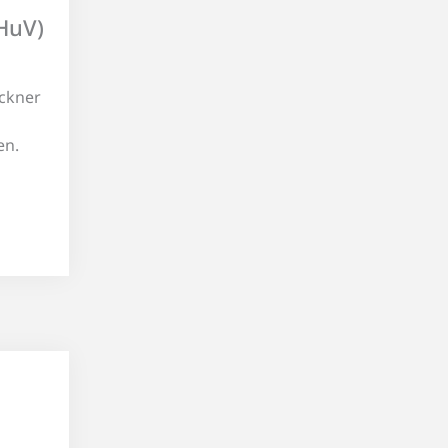
HuV)
öckner
en.