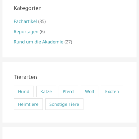
e
Kategorien
n
Fachartikel
(85)
n
Reportagen
(6)
a
Rund um die Akademie
(27)
c
h
:
Tierarten
Hund
Katze
Pferd
Wolf
Exoten
Heimtiere
Sonstige Tiere