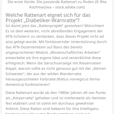
Die erste Hürde: Die passende Rattenart zu finden (© Rita
Kochmarjova – stock.adobe.com)
Welche Rattenart eignet sich für das
Projekt „Diabetiker-Warnratte“?
Ist damit jetzt das „Rattenprojekt“ gestorben? Mitnichten!
Es ist dem weiteren, nicht abreißenden Engagement der
ATN-Schülerin zu verdanken, dass dieses Projekt nicht ad
acta gelegt wurde. Mit fortdauernder Unterstützung durch
das ATN-Dozententeam auf Basis des bereits
angesprochenen Moduls „Wissenschaftliches Arbeiten“
entwickelte sie ihre eigene Idee und verwirklichte diese
erfolgreich: Wenn die Geruchsanzeige mit Riesenratten
klappt, warum sollte es nicht genauso gut mit der „kleinen
Schwester“, der aus der wilden Wanderratte
herausgezüchteten Farbratte (Rattus norvegicus forma
domestica) funktionieren?
Diese Rattenart wurde ab den 1980er Jahren oft von Punks
als „Körperratte“ gehalten und ist mittlerweile als Heimtier
fest etabliert und ist somit ein durchaus gewohnter
Anblick. Diese Ratten sind bekannt für ihre Intelligenz,
besitzen ein sehr gutes Riechvermögen, sind gut