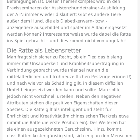
Befähigungen ist. Dieser Themenkomplex wird in den
Praxisseminaren der Assistenzhundetrainer-Ausbildung
der ATN immer wieder diskutiert: Gibt es andere Tiere
außer dem Hund, die als Diabetikerwarn- bzw. -
anzeigetiere ausgebildet und später im Alltag eingesetzt
werden können? Interessanterweise wurde dabei die Ratte
ins Spiel gebracht – und dies kommt nicht von ungefähr!
Die Ratte als Lebensretter
Man fragt sich sicher zu Recht, ob ein Tier, das bislang
immer mit Unsauberkeit und Krankheitsübertragung in
Verbindung gebracht wurde (hier sei nur an die
mittelalterlichen und frühneuzeitlichen Pestzüge erinnert!)
und nach wie vor als Schädling gilt, in diesem diffizilen
Umfeld eingesetzt werden kann und sollte. Man sollte
jedoch nicht vorschnell urteilen. Neben den negativen
Attributen stehen die positiven Eigenschaften dieser
Spezies. Die Ratte gilt als intelligent und steht für
Ehrlichkeit und Kreativität (im chinesischen Tierkreis etwa
nimmt die Ratte die erste Position ein). Des Weiteren hat
sie einen ausgezeichneten Geruchssinn. Hinzu kommt,
dass Ratten kostengünstig sind, sich eng an den Menschen