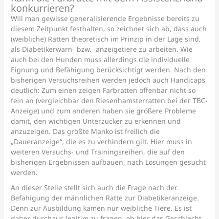
konkurrieren?
Will man gewisse generalisierende Ergebnisse bereits zu
diesem Zeitpunkt festhalten, so zeichnet sich ab, dass auch
(weibliche) Ratten theoretisch im Prinzip in der Lage sind,
als Diabetikerwarn- bzw. -anzeigetiere zu arbeiten. Wie
auch bei den Hunden muss allerdings die individuelle
Eignung und Befähigung berücksichtigt werden. Nach den
bisherigen Versuchsreihen werden jedoch auch Handicaps
deutlich: Zum einen zeigen Farbratten offenbar nicht so
fein an (vergleichbar den Riesenhamsterratten bei der TBC-
Anzeige) und zum anderen haben sie größere Probleme
damit, den wichtigen Unterzucker zu erkennen und
anzuzeigen. Das größte Manko ist freilich die
„Daueranzeige“, die es zu verhindern gilt. Hier muss in
weiteren Versuchs- und Trainingsreihen, die auf den
bisherigen Ergebnissen aufbauen, nach Lösungen gesucht
werden.
An dieser Stelle stellt sich auch die Frage nach der
Befähigung der männlichen Ratte zur Diabetikeranzeige.
Denn zur Ausbildung kamen nur weibliche Tiere. Es ist
daher durchaus legitim zu fragen, ob hier das Geschlecht