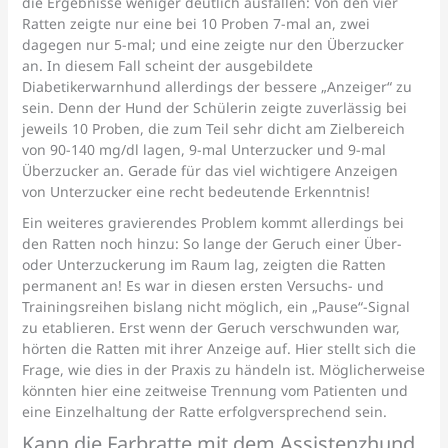
die Ergebnisse weniger deutlich ausfallen: Von den vier
Ratten zeigte nur eine bei 10 Proben 7-mal an, zwei
dagegen nur 5-mal; und eine zeigte nur den Überzucker
an. In diesem Fall scheint der ausgebildete
Diabetikerwarnhund allerdings der bessere „Anzeiger“ zu
sein. Denn der Hund der Schülerin zeigte zuverlässig bei
jeweils 10 Proben, die zum Teil sehr dicht am Zielbereich
von 90-140 mg/dl lagen, 9-mal Unterzucker und 9-mal
Überzucker an. Gerade für das viel wichtigere Anzeigen
von Unterzucker eine recht bedeutende Erkenntnis!
Ein weiteres gravierendes Problem kommt allerdings bei
den Ratten noch hinzu: So lange der Geruch einer Über-
oder Unterzuckerung im Raum lag, zeigten die Ratten
permanent an! Es war in diesen ersten Versuchs- und
Trainingsreihen bislang nicht möglich, ein „Pause“-Signal
zu etablieren. Erst wenn der Geruch verschwunden war,
hörten die Ratten mit ihrer Anzeige auf. Hier stellt sich die
Frage, wie dies in der Praxis zu händeln ist. Möglicherweise
könnten hier eine zeitweise Trennung vom Patienten und
eine Einzelhaltung der Ratte erfolgversprechend sein.
Kann die Farbratte mit dem Assistenzhund