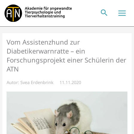
Zum
Inhalt
springen
Vom Assistenzhund zur
Diabetikerwarnratte – ein
Forschungsprojekt einer Schülerin der
ATN
Autor:
Svea Erdenbrink
11.11.2020