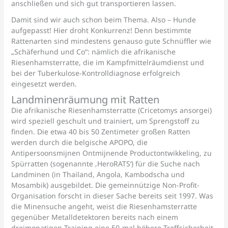
anschließen und sich gut transportieren lassen.
Damit sind wir auch schon beim Thema. Also – Hunde
aufgepasst! Hier droht Konkurrenz! Denn bestimmte
Rattenarten sind mindestens genauso gute Schnüffler wie
„Schäferhund und Co“: nämlich die afrikanische
Riesenhamsterratte, die im Kampfmittelräumdienst und
bei der Tuberkulose-Kontrolldiagnose erfolgreich
eingesetzt werden.
Landminenräumung mit Ratten
Die afrikanische Riesenhamsterratte (Cricetomys ansorgei)
wird speziell geschult und trainiert, um Sprengstoff zu
finden. Die etwa 40 bis 50 Zentimeter großen Ratten
werden durch die belgische APOPO, die
Antipersoonsmijnen Ontmijnende Productontwikkeling, zu
Spürratten (sogenannte ‚HeroRATS‘) für die Suche nach
Landminen (in Thailand, Angola, Kambodscha und
Mosambik) ausgebildet. Die gemeinnützige Non-Profit-
Organisation forscht in dieser Sache bereits seit 1997. Was
die Minensuche angeht, weist die Riesenhamsterratte
gegenüber Metalldetektoren bereits nach einem
dreimonatigen Training eine 50-mal höhere Treffsicherheit