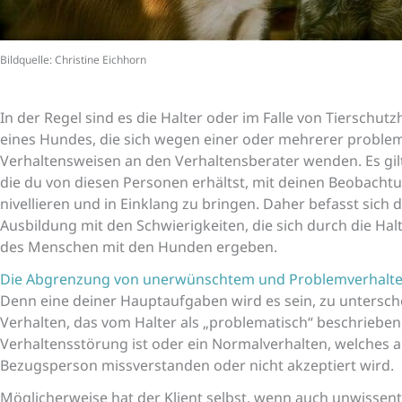
Bildquelle: Christine Eichhorn
In der Regel sind es die Halter oder im Falle von Tierschut
eines Hundes, die sich wegen einer oder mehrerer proble
Verhaltensweisen an den Verhaltensberater wenden. Es gilt
die du von diesen Personen erhältst, mit deinen Beobacht
nivellieren und in Einklang zu bringen. Daher befasst sich d
Ausbildung mit den Schwierigkeiten, die sich durch die H
des Menschen mit den Hunden ergeben.
Die Abgrenzung von unerwünschtem und Problemverhalt
Denn eine deiner Hauptaufgaben wird es sein, zu untersch
Verhalten, das vom Halter als „problematisch“ beschrieben 
Verhaltensstörung ist oder ein Normalverhalten, welches 
Bezugsperson missverstanden oder nicht akzeptiert wird.
Möglicherweise hat der Klient selbst, wenn auch unwissentl