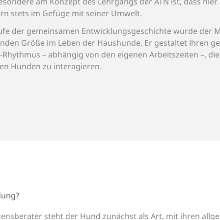
esondere am Konzept des Lehrgangs der ATN ist, dass hier n
rn stets im Gefüge mit seiner Umwelt.
ufe der gemeinsamen Entwicklungsgeschichte wurde der M
nden Größe im Leben der Haushunde. Er gestaltet ihren g
f-Rhythmus – abhängig von den eigenen Arbeitszeiten –, die 
en Hunden zu interagieren.
dung?
tensberater steht der Hund zunächst als Art, mit ihren al