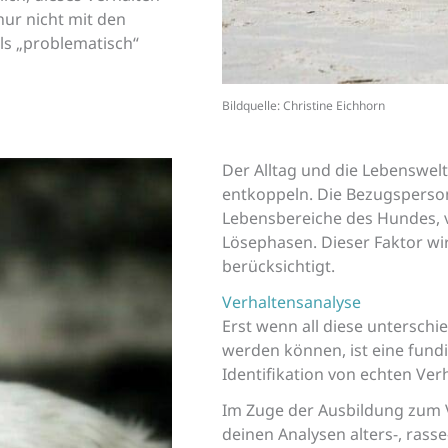
nur nicht mit den
ls „problematisch“
Bildquelle: Christine Eichhorn
Der Alltag und die Lebenswelt
entkoppeln. Die Bezugsperson
Lebensbereiche des Hundes, 
Lösephasen. Dieser Faktor wi
berücksichtigt.
Verhaltensanalyse
Erst wenn all diese unterschi
werden können, ist eine fundi
Identifikation von echten Ve
Im Zuge der Ausbildung zum Ve
deinen Analysen alters-, rass