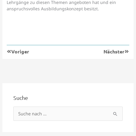
Lehrgänge zu diesen Themen angeboten hat und ein
anspruchsvolles Ausbildungskonzept besitzt.
Zurück
Nächs
Voriger
Nächster
Suche
S
u
c