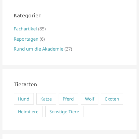
h
e
Kategorien
n
Fachartikel
(85)
n
Reportagen
(6)
a
Rund um die Akademie
(27)
c
h
:
Tierarten
Hund
Katze
Pferd
Wolf
Exoten
Heimtiere
Sonstige Tiere