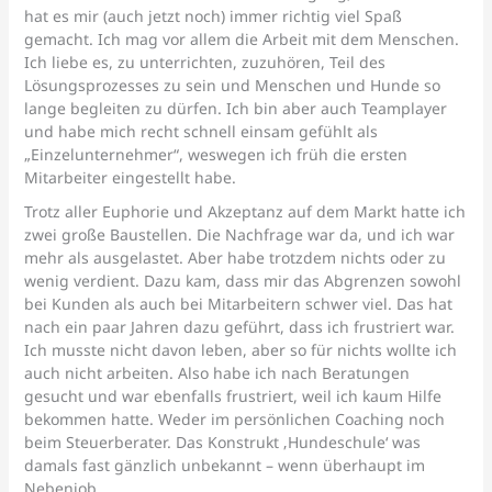
hat es mir (auch jetzt noch) immer richtig viel Spaß
gemacht. Ich mag vor allem die Arbeit mit dem Menschen.
Ich liebe es, zu unterrichten, zuzuhören, Teil des
Lösungsprozesses zu sein und Menschen und Hunde so
lange begleiten zu dürfen. Ich bin aber auch Teamplayer
und habe mich recht schnell einsam gefühlt als
„Einzelunternehmer“, weswegen ich früh die ersten
Mitarbeiter eingestellt habe.
Trotz aller Euphorie und Akzeptanz auf dem Markt hatte ich
zwei große Baustellen. Die Nachfrage war da, und ich war
mehr als ausgelastet. Aber habe trotzdem nichts oder zu
wenig verdient. Dazu kam, dass mir das Abgrenzen sowohl
bei Kunden als auch bei Mitarbeitern schwer viel. Das hat
nach ein paar Jahren dazu geführt, dass ich frustriert war.
Ich musste nicht davon leben, aber so für nichts wollte ich
auch nicht arbeiten. Also habe ich nach Beratungen
gesucht und war ebenfalls frustriert, weil ich kaum Hilfe
bekommen hatte. Weder im persönlichen Coaching noch
beim Steuerberater. Das Konstrukt ‚Hundeschule‘ was
damals fast gänzlich unbekannt – wenn überhaupt im
Nebenjob.