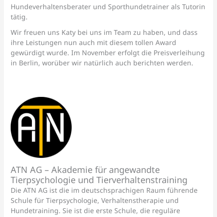
Hundeverhaltensberater und Sporthundetrainer als Tutorin
tätig.
Wir freuen uns Katy bei uns im Team zu haben, und dass
ihre Leistungen nun auch mit diesem tollen Award
gewürdigt wurde. Im November erfolgt die Preisverleihung
in Berlin, worüber wir natürlich auch berichten werden.
ATN AG – Akademie für angewandte
Tierpsychologie und Tierverhaltenstraining
Die ATN AG ist die im deutschsprachigen Raum führende
Schule für Tierpsychologie, Verhaltenstherapie und
Hundetraining. Sie ist die erste Schule, die reguläre