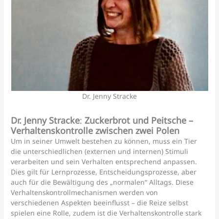
Dr. Jenny Stracke
Dr. Jenny Stracke
:
Zuckerbrot und Peitsche –
Verhaltenskontrolle zwischen zwei Polen
Um in seiner Umwelt bestehen zu können, muss ein Tier
die unterschiedlichen (externen und internen) Stimuli
verarbeiten und sein Verhalten entsprechend anpassen.
Dies gilt für Lernprozesse, Entscheidungsprozesse, aber
auch für die Bewältigung des „normalen“ Alltags. Diese
Verhaltenskontrollmechanismen werden von
verschiedenen Aspekten beeinflusst – die Reize selbst
spielen eine Rolle, zudem ist die Verhaltenskontrolle stark