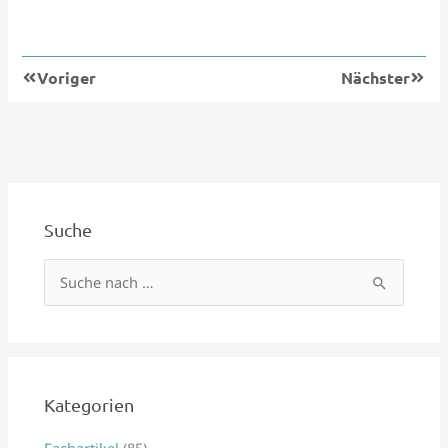
Zurück
Nächs
Voriger
Nächster
Suche
S
u
c
h
e
Kategorien
n