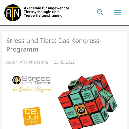
Zum
Inhalt
springen
Stress und Tiere: Das Kongress-
Programm
Autor:
ATN Akademie
23.05.2022