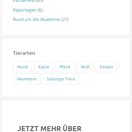
Fachartikel
(85)
n
Reportagen
(6)
a
Rund um die Akademie
(27)
c
h
:
Tierarten
Hund
Katze
Pferd
Wolf
Exoten
Heimtiere
Sonstige Tiere