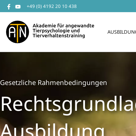
Zum
+49 (0) 4192 20 10 438
Inhalt
springen
AUSBILDUN
Gesetzliche Rahmenbedingungen
Rechts­­grund­­
Aus­bildung